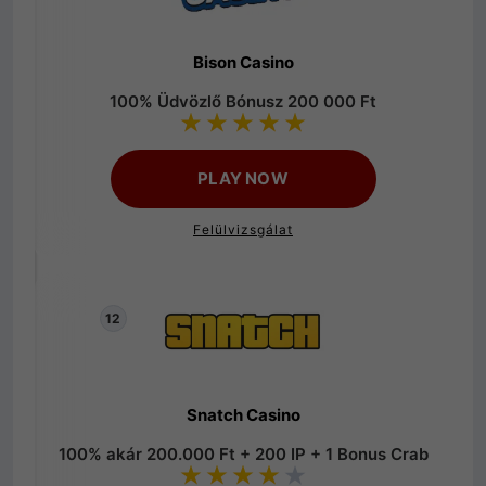
Bison Casino
100% Üdvözlő Bónusz 200 000 Ft
PLAY NOW
Felülvizsgálat
12
Snatch Casino
100% akár 200.000 Ft + 200 IP + 1 Bonus Crab