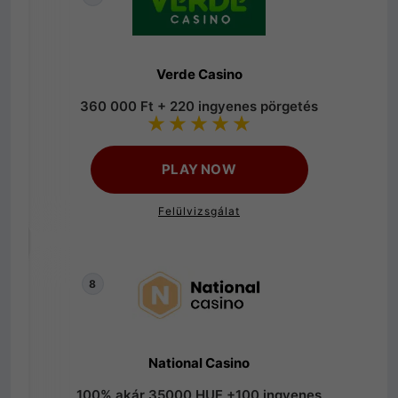
Verde Casino
360 000 Ft + 220 ingyenes pörgetés
PLAY NOW
Felülvizsgálat
8
National Casino
100% akár 35000 HUF +100 ingyenes