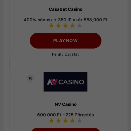
Casabet Casino
400% bónusz + 350 IP akár 858,000 Ft
PLAY NOW
Felülvizsgálat
16
NV Casino
600 000 Ft +225 Pörgetés