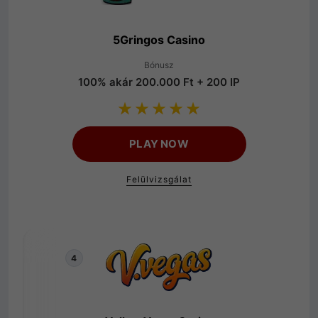
5Gringos Casino
Bónusz
100% akár 200.000 Ft + 200 IP
PLAY NOW
Felülvizsgálat
4