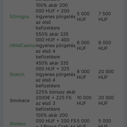
100% akár 200
000 HUF + 200
5 000
7 500
5Gringos
ingyenes pörgetés
HUF
HUF
az első
befizetésre
550% akár 335
000 HUF + 400
8 000
8 000
iWildCasino
ingyenes pörgetés
HUF
HUF
az első 4
befizetésre
450% akár 335
000 HUF + 325
8 000
20 000
Snatch
ingyenes pörgetés
HUF
HUF
az első 4
befizetésre
225% bónusz akár
2000€ + 225 FS
10 000
20 000
Smokace
az első 3
HUF
HUF
befizetésre
100% akár 200
000 HUF + 200 FS
5 000
5 000
Slotexo
+ 1 Bonus Crab az
HUF
HUF