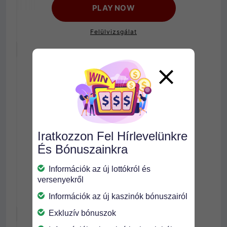
PLAY NOW
Felülvizsgálat
17
22bet Casino
Iratkozzon Fel Hírlevelünkre
622500 HUF értékben + 150 FS
És Bónuszainkra
Információk az új lottókról és
PLAY NOW
versenyekről
Információk az új kaszinók bónuszairól
Felülvizsgálat
Exkluzív bónuszok