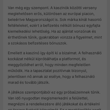
Van még egy szempont. A kaszinók közötti verseny
meglehetősen erős, különösen az európai piacon,
beleértve Magyarországot is. Sok márka kínál hasonló
feltételeket, ezért a befizetés nélküli bónusz egyfajta
kiemelkedési lehetőség. Ha az ajánlat vonzónak és
érthetőnek tűnik, gyakrabban vonzza a figyelmet, mint
a szokásos befizetéses bónuszok.
Emellett a kaszinó így építi ki a bizalmat. A felhasználó
kockázat nélkül kipróbálhatja a platformot, és
meggyőződhet arról, hogy minden megfelelően
működik. Ha a tapasztalat pozitívnak bizonyul,
jelentősen nő annak az esélye, hogy a felhasználó
marad és tovább játszik.
A játékos szempontjából ez egy próbaüzemnek tűnik.
Van idő nyugodtan megismerkedni a felülettel,
megnézni a rendelkezésre álló játékokat és értékelni
az összes funkció kényelmét. Ez a megközelítés segít