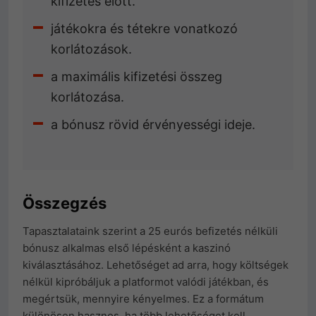
kifizetés előtt.
játékokra és tétekre vonatkozó
korlátozások.
a maximális kifizetési összeg
korlátozása.
a bónusz rövid érvényességi ideje.
Összegzés
Tapasztalataink szerint a 25 eurós befizetés nélküli
bónusz alkalmas első lépésként a kaszinó
kiválasztásához. Lehetőséget ad arra, hogy költségek
nélkül kipróbáljuk a platformot valódi játékban, és
megértsük, mennyire kényelmes. Ez a formátum
különösen hasznos, ha több lehetőséget kell