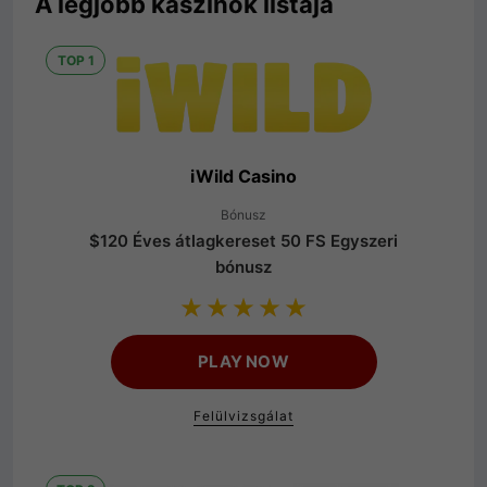
A legjobb kaszinók listája
TOP 1
iWild Casino
Bónusz
$120 Éves átlagkereset 50 FS Egyszeri
bónusz
PLAY NOW
Felülvizsgálat