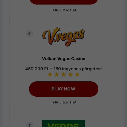
Felülvizsgálat
6
Vulkan Vegas Casino
450 000 Ft + 150 ingyenes pörgetést
PLAY NOW
Felülvizsgálat
7