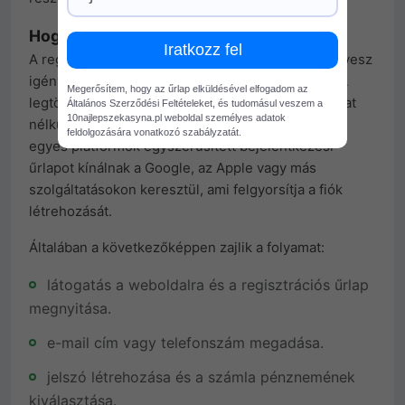
Hogyan regisztrálhat online kaszinóban
Iratkozz fel
A regisztrációs folyamat általában néhány percet vesz
igénybe, és nem igényel bonyolult műveleteket. A
Megerősítem, hogy az űrlap elküldésével elfogadom az
legtöbb webhely felülete hasonló, ezért tapasztalat
Általános Szerződési Feltételeket, és tudomásul veszem a
10najlepszekasyna.pl weboldal személyes adatok
nélkül is elég gyorsan ki lehet találni. Ugyanakkor
feldolgozására vonatkozó szabályzatát.
egyes platformok egyszerűsített bejelentkezési
űrlapot kínálnak a Google, az Apple vagy más
szolgáltatásokon keresztül, ami felgyorsítja a fiók
létrehozását.
Általában a következőképpen zajlik a folyamat:
látogatás a weboldalra és a regisztrációs űrlap
megnyitása.
e-mail cím vagy telefonszám megadása.
jelszó létrehozása és a számla pénznemének
kiválasztása.