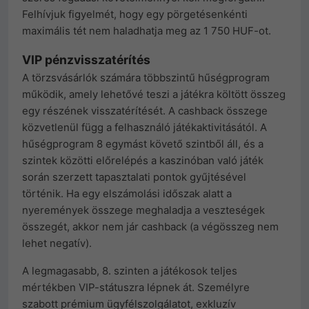
Felhívjuk figyelmét, hogy egy pörgetésenkénti
maximális tét nem haladhatja meg az 1 750 HUF-ot.
VIP pénzvisszatérítés
A törzsvásárlók számára többszintű hűségprogram
működik, amely lehetővé teszi a játékra költött összeg
egy részének visszatérítését. A cashback összege
közvetlenül függ a felhasználó játékaktivitásától. A
hűségprogram 8 egymást követő szintből áll, és a
szintek közötti előrelépés a kaszinóban való játék
során szerzett tapasztalati pontok gyűjtésével
történik. Ha egy elszámolási időszak alatt a
nyeremények összege meghaladja a veszteségek
összegét, akkor nem jár cashback (a végösszeg nem
lehet negatív).
A legmagasabb, 8. szinten a játékosok teljes
mértékben VIP-státuszra lépnek át. Személyre
szabott prémium ügyfélszolgálatot, exkluzív