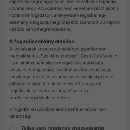
kapott összegre egyáltalán nem vonatkozik fogadási
követelmény. Az akcióban nem vehetnek részt azok a
kombinált fogadások, amelyekben legalább egy
esemény a fogadás megkötésétől számított 30 napnál
később kerül megrendezésre.
A fogadószelvény eladása
A kockázatok kezelése érdekében a platformon
megvalósult a „Szelvény eladása” (Cash Out) funkció.
Ha a játékos nem akarja megvárni a mérkőzés
hivatalos befejezését, kiválthatja a fogadását vagy
annak egy részét, és azonnal visszakapja a pénzt a
játékosfiókjába. A funkció elérhető az egyedi
fogadások, az expressz fogadások és a
rendszerfogadások esetében.
A fogadás visszavásárlására kétféle módon van
lehetőség:
Teljes vagy részleges visszavásárlás