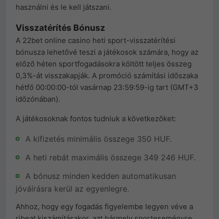
használni és le kell játszani.
Visszatérítés Bónusz
A 22bet online casino heti sport-visszatérítési
bónusza lehetővé teszi a játékosok számára, hogy az
előző héten sportfogadásokra költött teljes összeg
0,3%-át visszakapják. A promóció számítási időszaka
hétfő 00:00:00-tól vasárnap 23:59:59-ig tart (GMT+3
időzónában).
A játékosoknak fontos tudniuk a következőket:
A kifizetés minimális összege 350 HUF.
A heti rebát maximális összege 349 246 HUF.
A bónusz minden kedden automatikusan
jóváírásra kerül az egyenlegre.
Ahhoz, hogy egy fogadás figyelembe legyen véve a
ribeat kiszámításakor, azt bármely sporteseményre