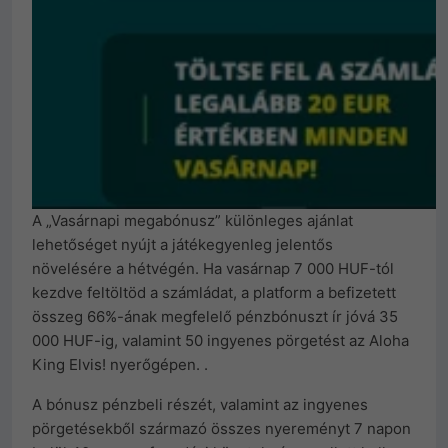
A „Vasárnapi megabónusz” különleges ajánlat
lehetőséget nyújt a játékegyenleg jelentős
növelésére a hétvégén. Ha vasárnap 7 000 HUF-tól
kezdve feltöltöd a számládat, a platform a befizetett
összeg 66%-ának megfelelő pénzbónuszt ír jóvá 35
000 HUF-ig, valamint 50 ingyenes pörgetést az Aloha
King Elvis! nyerőgépen. .
A bónusz pénzbeli részét, valamint az ingyenes
pörgetésekből származó összes nyereményt 7 napon