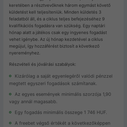
keretében a résztvevőknek három egymást követő
küldetést kell teljesíteniük. Minden küldetés 3
feladatból áll, és a ciklus teljes befejezéséhez 9
kvalifikációs fogadásra van szükség. Egy naptári
hónap alatt a játékos csak egy ingyenes fogadást
vehet igénybe. Az új hónap kezdetével a ciklus
megújul, így hozzáférést biztosít a következő
nyereményhez.
Részvételi és jóváírási szabályok:
Kizárólag a saját egyenlegéről valódi pénzzel
megtett egyszeri fogadások számítanak.
Az egyes események minimális szorzója 1,90
vagy annál magasabb.
Egy fogadás minimális összege 1 746 HUF.
A freebet végső értékét a következőképpen