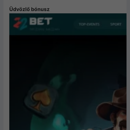
Üdvözlő bónusz