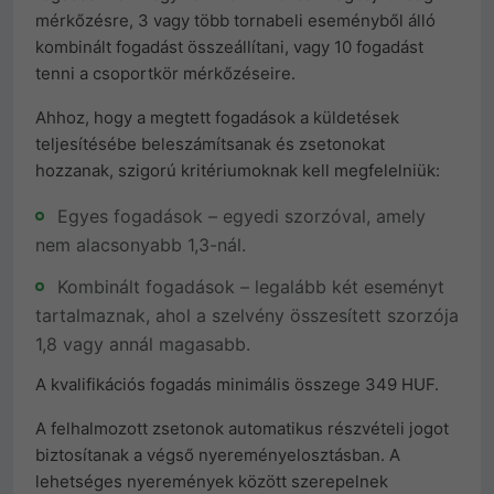
mérkőzésre, 3 vagy több tornabeli eseményből álló
kombinált fogadást összeállítani, vagy 10 fogadást
tenni a csoportkör mérkőzéseire.
Ahhoz, hogy a megtett fogadások a küldetések
teljesítésébe beleszámítsanak és zsetonokat
hozzanak, szigorú kritériumoknak kell megfelelniük:
Egyes fogadások – egyedi szorzóval, amely
nem alacsonyabb 1,3-nál.
Kombinált fogadások – legalább két eseményt
tartalmaznak, ahol a szelvény összesített szorzója
1,8 vagy annál magasabb.
A kvalifikációs fogadás minimális összege 349 HUF.
A felhalmozott zsetonok automatikus részvételi jogot
biztosítanak a végső nyereményelosztásban. A
lehetséges nyeremények között szerepelnek