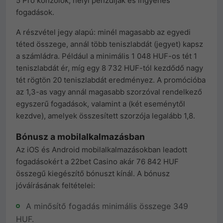
5 Pro konzolok, helyi pénzdíjak és ingyenes
fogadások.
A részvétel jegy alapú: minél magasabb az egyedi
téted összege, annál több teniszlabdát (jegyet) kapsz
a számládra. Például a minimális 1 048 HUF-os tét 1
teniszlabdát ér, míg egy 8 732 HUF-tól kezdődő nagy
tét rögtön 20 teniszlabdát eredményez. A promócióba
az 1,3-as vagy annál magasabb szorzóval rendelkező
egyszerű fogadások, valamint a (két eseménytől
kezdve), amelyek összesített szorzója legalább 1,8.
Bónusz a mobilalkalmazásban
Az iOS és Android mobilalkalmazásokban leadott
fogadásokért a 22bet Casino akár 76 842 HUF
összegű kiegészítő bónuszt kínál. A bónusz
jóváírásának feltételei:
A minősítő fogadás minimális összege 349
HUF.