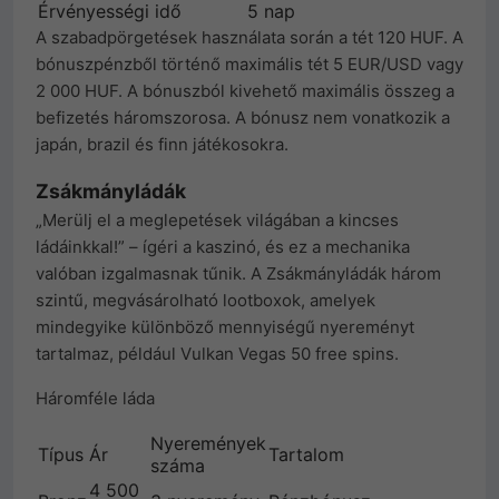
Érvényességi idő
5 nap
A szabadpörgetések használata során a tét 120 HUF. A
bónuszpénzből történő maximális tét 5 EUR/USD vagy
2 000 HUF. A bónuszból kivehető maximális összeg a
befizetés háromszorosa. A bónusz nem vonatkozik a
japán, brazil és finn játékosokra.
Zsákmányládák
„Merülj el a meglepetések világában a kincses
ládáinkkal!” – ígéri a kaszinó, és ez a mechanika
valóban izgalmasnak tűnik. A Zsákmányládák három
szintű, megvásárolható lootboxok, amelyek
mindegyike különböző mennyiségű nyereményt
tartalmaz, például Vulkan Vegas 50 free spins.
Háromféle láda
Nyeremények
Típus
Ár
Tartalom
száma
4 500