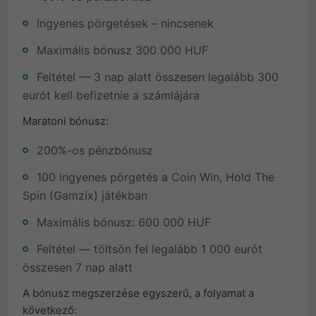
Ingyenes pörgetések – nincsenek
Maximális bónusz 300 000 HUF
Feltétel — 3 nap alatt összesen legalább 300
eurót kell befizetnie a számlájára
Maratoni bónusz:
200%-os pénzbónusz
100 ingyenes pörgetés a Coin Win, Hold The
Spin (Gamzix) játékban
Maximális bónusz: 600 000 HUF
Feltétel — töltsön fel legalább 1 000 eurót
összesen 7 nap alatt
A bónusz megszerzése egyszerű, a folyamat a
következő: