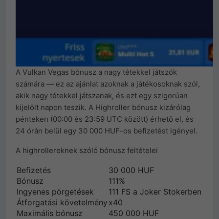
A Vulkan Vegas bónusz a nagy tétekkel játszók
számára — ez az ajánlat azoknak a játékosoknak szól,
akik nagy tétekkel játszanak, és ezt egy szigorúan
kijelölt napon teszik. A Highroller bónusz kizárólag
pénteken (00:00 és 23:59 UTC között) érhető el, és
24 órán belül egy 30 000 HUF-os befizetést igényel.
A highrollereknek szóló bónusz feltételei
Befizetés
30 000 HUF
Bónusz
111%
Ingyenes pörgetések
111 FS a Joker Stokerben
Átforgatási követelmény
x40
Maximális bónusz
450 000 HUF