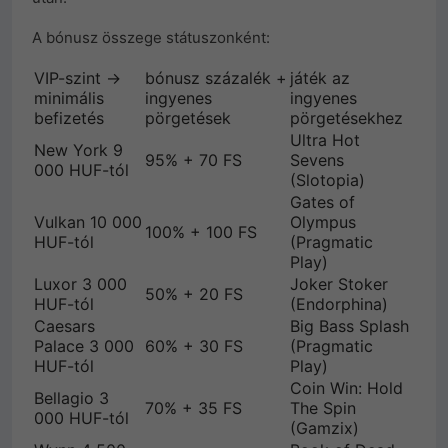
A bónusz összege státuszonként:
VIP-szint →
bónusz százalék +
játék az
minimális
ingyenes
ingyenes
befizetés
pörgetések
pörgetésekhez
Ultra Hot
New York 9
95% + 70 FS
Sevens
000 HUF-tól
(Slotopia)
Gates of
Vulkan 10 000
Olympus
100% + 100 FS
HUF-tól
(Pragmatic
Play)
Luxor 3 000
Joker Stoker
50% + 20 FS
HUF-tól
(Endorphina)
Caesars
Big Bass Splash
Palace 3 000
60% + 30 FS
(Pragmatic
HUF-tól
Play)
Coin Win: Hold
Bellagio 3
70% + 35 FS
The Spin
000 HUF-tól
(Gamzix)