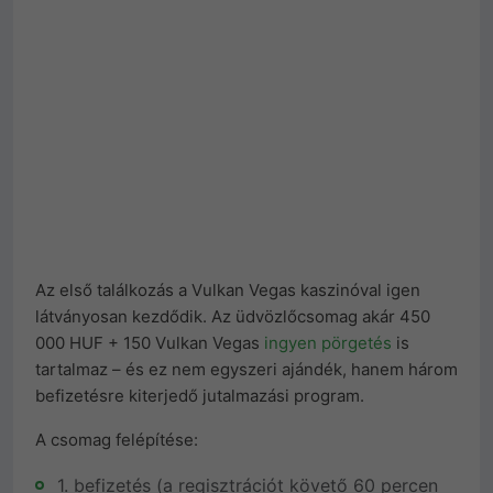
Az első találkozás a Vulkan Vegas kaszinóval igen
látványosan kezdődik. Az üdvözlőcsomag akár 450
000 HUF + 150 Vulkan Vegas
ingyen pörgetés
is
tartalmaz – és ez nem egyszeri ajándék, hanem három
befizetésre kiterjedő jutalmazási program.
A csomag felépítése:
1. befizetés (a regisztrációt követő 60 percen