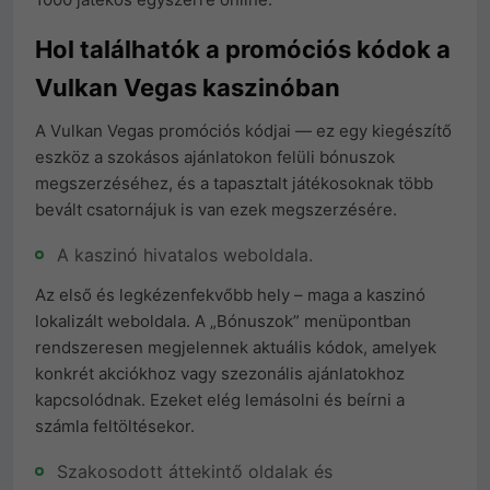
Hol találhatók a promóciós kódok a
Vulkan Vegas kaszinóban
A Vulkan Vegas promóciós kódjai — ez egy kiegészítő
eszköz a szokásos ajánlatokon felüli bónuszok
megszerzéséhez, és a tapasztalt játékosoknak több
bevált csatornájuk is van ezek megszerzésére.
A kaszinó hivatalos weboldala.
Az első és legkézenfekvőbb hely – maga a kaszinó
lokalizált weboldala. A „Bónuszok” menüpontban
rendszeresen megjelennek aktuális kódok, amelyek
konkrét akciókhoz vagy szezonális ajánlatokhoz
kapcsolódnak. Ezeket elég lemásolni és beírni a
számla feltöltésekor.
Szakosodott áttekintő oldalak és