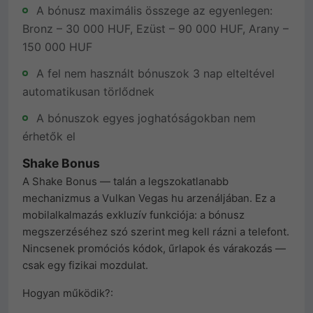
A bónusz maximális összege az egyenlegen:
Bronz – 30 000 HUF, Ezüst – 90 000 HUF, Arany –
150 000 HUF
A fel nem használt bónuszok 3 nap elteltével
automatikusan törlődnek
A bónuszok egyes joghatóságokban nem
érhetők el
Shake Bonus
A Shake Bonus — talán a legszokatlanabb
mechanizmus a Vulkan Vegas hu arzenáljában. Ez a
mobilalkalmazás exkluzív funkciója: a bónusz
megszerzéséhez szó szerint meg kell rázni a telefont.
Nincsenek promóciós kódok, űrlapok és várakozás —
csak egy fizikai mozdulat.
Hogyan működik?: