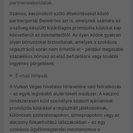
partnerweboldalak.
Számos, kaszinókról szóló áttekintéseket közlő
partnerportál (beleértve azt is, amelynek számára ez
a szöveg készült) kizárólagos promóciós kódokat kap
közvetlenül az üzemeltetőtől. Az ilyen kódok gyakran
olyan bónuszokat biztosítanak, amelyek a szokásos
regisztráció során nem érhetők el – például magasabb
százalékos bónusz az első befizetésre vagy további
ingyenes pörgetések.
E-mail hírlevél.
A Vulkan Vegas hivatalos hírlevelére való feliratkozás
– az egyik leginkább alulértékelt módszer. A kaszinó
rendszeresen küld személyre szabott ajánlatokat
promóciós kódokkal a regisztrált játékosoknak,
különösen születésnapokon, ünnepnapokon vagy az
alacsony fiókaktivitású időszakokban – ez egy
szokásos ügyfélmegtartási mechanizmus a