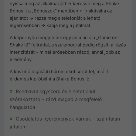
nyissa meg az alkalmazást → keresse meg a Shake
Bonus-t a „Bónuszok” menüben « → aktiválja az
ajánlatot → rázza meg a telefonját a lehető
legerősebben → kapja meg a jutalmat.
A képernyőn megjelenik egy animáció a „Come on!
Shake it!” felirattal, a szeizmográf pedig rögzíti a rázás
intenzitását – minél erősebben rázod, annál jobb az
eredmény.
A kaszinó legalább három okot sorol fel, miért
érdemes kipróbálni a Shake Bonus-t:
Rendkívül egyszerű és hihetetlenül
szórakoztató – rázd magad a megfelelő
hangulatba
Csodálatos nyeremények várnak – számtalan
jutalom