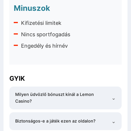
Minuszok
Kifizetési limitek
Nincs sportfogadás
Engedély és hírnév
GYIK
Milyen üdvözlő bónuszt kínál a Lemon
⌄
Casino?
⌄
Biztonságos-e a játék ezen az oldalon?