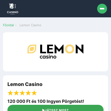
Főoldal
›
Lemon Casino
Lemon Casino
120 000 Ft és 100 Ingyen Pörgetést!
JÁTSSZ MOST