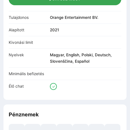
Tulajdonos
Orange Entertainment BV.
Alapított
2021
Kivonási limit
Nyelvek
Magyar, English, Polski, Deutsch,
Slovenščina, Español
Minimális befizetés
Élő chat
✓
Pénznemek