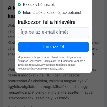
Exkluzív bónuszok
A legjobb valódi pénzes online
Információk a kaszinó jackpotjairól
kaszinók
Iratkozzon fel a hírlevélre
Weboldalunkon olyan ellenőrzött és biztonságos
valódi pénzes kaszinó online gyűjtöttünk össze,
amelyek magyar játékosok számára is alkalmasak.
Kizárólag engedéllyel rendelkező, jó hírű platformokat
Iratkozz fel
választunk ki, ahol nyugodtan játszhat valódi pénzért,
anélkül, hogy csalástól vagy kifizetési problémáktól
Megerősítem, hogy az űrlap elküldésével elfogadom az
kellene tartania.
Általános Szerződési Feltételeket, és tudomásul veszem a
10najlepszekasyna.pl weboldal személyes adatok
Weboldalunkon szereplő minden kaszinó kényelmes
feldolgozására vonatkozó szabályzatát.
fizetési módokat kínál HUF-ban, változatos
bónuszokat és akciókat, valamint magyar nyelvű
ügyfélszolgálatot. Itt megtalálhatók mind a nagy
nemzetközi platformok, mind a kifejezetten magyar
játékosokra fókuszáló helyi kaszinók.