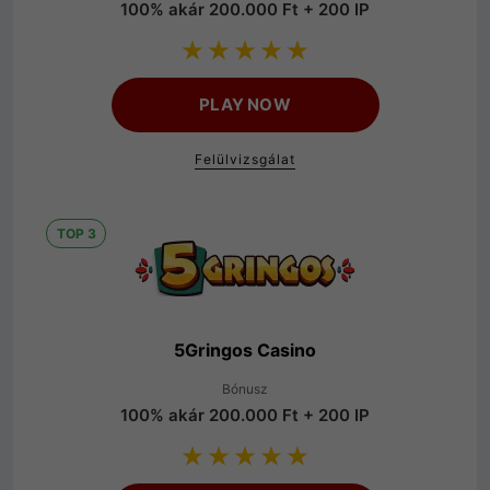
100% akár 200.000 Ft + 200 IP
PLAY NOW
Felülvizsgálat
TOP 3
5Gringos Casino
Bónusz
100% akár 200.000 Ft + 200 IP