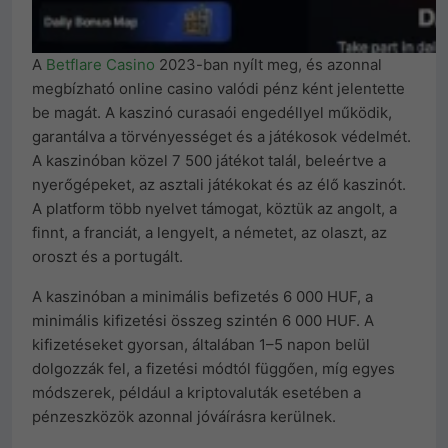
A
Betflare Casino
2023-ban nyílt meg, és azonnal
megbízható online casino valódi pénz ként jelentette
be magát. A kaszinó curasaói engedéllyel működik,
garantálva a törvényességet és a játékosok védelmét.
A kaszinóban közel 7 500 játékot talál, beleértve a
nyerőgépeket, az asztali játékokat és az élő kaszinót.
A platform több nyelvet támogat, köztük az angolt, a
finnt, a franciát, a lengyelt, a németet, az olaszt, az
oroszt és a portugált.
A kaszinóban a minimális befizetés 6 000 HUF, a
minimális kifizetési összeg szintén 6 000 HUF. A
kifizetéseket gyorsan, általában 1–5 napon belül
dolgozzák fel, a fizetési módtól függően, míg egyes
módszerek, például a kriptovaluták esetében a
pénzeszközök azonnal jóváírásra kerülnek.