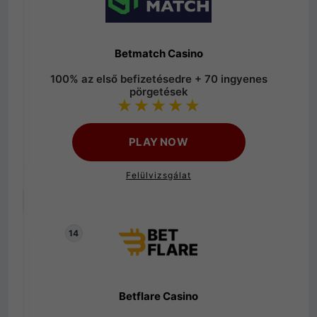
Betmatch Casino
100% az első befizetésedre + 70 ingyenes
pörgetések
PLAY NOW
Felülvizsgálat
14
Betflare Casino