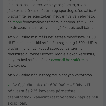
játékosoknak, beleértve a nyerőgépeket, asztali
játékokat, élő kaszinót és még sportfogadásokat is. A
platform teljes egészében magyar nyelven elérhető,
és
mobil
felhasználók számára is optimalizált, külön
alkalmazással, ami kényelmes játékot biztosít bárhol.
Az NV Casino minimális befizetése mindössze 3 000
HUF, a minimális kifizetési összeg pedig 1 500 HUF. A
platform jellemzői között szerepel az azonnali
regisztráció (többek között Google-fiókon keresztül),
a gyors befizetések és az
azonnali hozzáférés
a
játékokhoz.
Az NV Casino bónuszprogramja nagyon változatos.
Az új játékosok akár 600 000 HUF üdvözlő
bónuszra és 225 ingyenes pörgetésre
számíthatnak, valamint részt vehetnek napi és heti
akciókban.