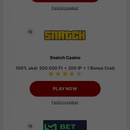
Felülvizsgálat
12
Snatch Casino
100% akár 200.000 Ft + 200 IP + 1 Bonus Crab
PLAY NOW
Felülvizsgálat
13