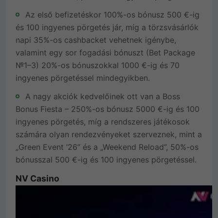
Az első befizetéskor 100%-os bónusz 500 €-ig
és 100 ingyenes pörgetés jár, míg a törzsvásárlók
napi 35%-os cashbacket vehetnek igénybe,
valamint egy sor fogadási bónuszt (Bet Package
№1–3) 20%-os bónuszokkal 1000 €-ig és 70
ingyenes pörgetéssel mindegyikben.
A nagy akciók kedvelőinek ott van a Boss
Bonus Fiesta – 250%-os bónusz 5000 €-ig és 100
ingyenes pörgetés, míg a rendszeres játékosok
számára olyan rendezvényeket szerveznek, mint a
„Green Event ’26” és a „Weekend Reload”, 50%-os
bónusszal 500 €-ig és 100 ingyenes pörgetéssel.
NV Casino