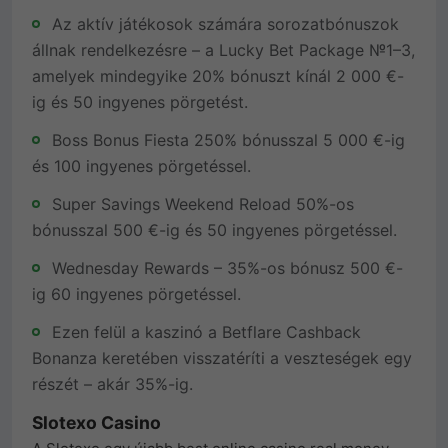
Az aktív játékosok számára sorozatbónuszok
állnak rendelkezésre – a Lucky Bet Package №1–3,
amelyek mindegyike 20% bónuszt kínál 2 000 €-
ig és 50 ingyenes pörgetést.
Boss Bonus Fiesta 250% bónusszal 5 000 €-ig
és 100 ingyenes pörgetéssel.
Super Savings Weekend Reload 50%-os
bónusszal 500 €-ig és 50 ingyenes pörgetéssel.
Wednesday Rewards – 35%-os bónusz 500 €-
ig 60 ingyenes pörgetéssel.
Ezen felül a kaszinó a Betflare Cashback
Bonanza keretében visszatéríti a veszteségek egy
részét – akár 35%-ig.
Slotexo Casino