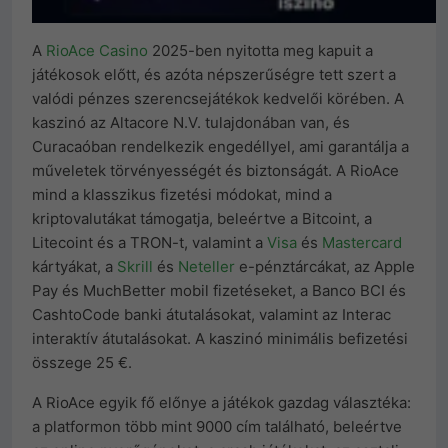
A
RioAce Casino
2025-ben nyitotta meg kapuit a
játékosok előtt, és azóta népszerűségre tett szert a
valódi pénzes szerencsejátékok kedvelői körében. A
kaszinó az Altacore N.V. tulajdonában van, és
Curacaóban rendelkezik engedéllyel, ami garantálja a
műveletek törvényességét és biztonságát. A RioAce
mind a klasszikus fizetési módokat, mind a
kriptovalutákat támogatja, beleértve a Bitcoint, a
Litecoint és a TRON-t, valamint a
Visa
és
Mastercard
kártyákat, a
Skrill
és
Neteller
e-pénztárcákat, az Apple
Pay és MuchBetter mobil fizetéseket, a Banco BCI és
CashtoCode banki átutalásokat, valamint az Interac
interaktív átutalásokat. A kaszinó minimális befizetési
összege 25 €.
A RioAce egyik fő előnye a játékok gazdag választéka:
a platformon több mint 9000 cím található, beleértve