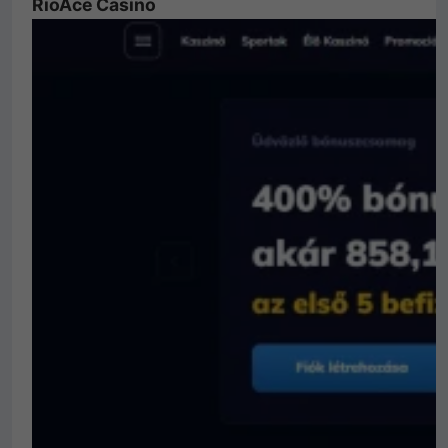
RioAce Casino