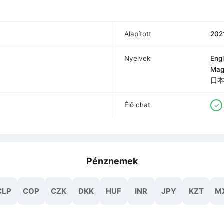
Alapított
202
Nyelvek
Engl
Mag
日本語
Élő chat
✓
Pénznemek
CLP
COP
CZK
DKK
HUF
INR
JPY
KZT
M