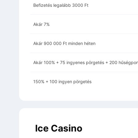
jackpotj
Befizetés legalább 3000 Ft
Akár 7%
Iratko
hírlev
Akár 900 000 Ft minden héten
Akár 100% + 75 ingyenes pörgetés + 200 hűségpon
Megerősíte
elküldéséve
Szerződési 
veszem a 1
150% + 100 ingyen pörgetés
weboldal s
feldolgozás
Ice Casino