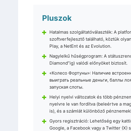
Pluszok
Hatalmas szolgáltatóválaszték: A platf
szoftverfejlesztő található, köztük olya
Play, a NetEnt és az Evolution.
Nagylelkű hűségprogram: A státuszrend
Diamond”ig) valódi előnyöket biztosít.
«Колесо Фортуны»: Наличие встроен
выиграть реальные деньги, баллы ло
запуская слоты.
Helyi nyelvi változatok és több pénzne
nyelvre le van fordítva (beleértve a mag
is), és a számlát különböző pénznemek
Gyors regisztráció: Lehetőség egy kattin
Google, a Facebook vagy a Twitter (X) 