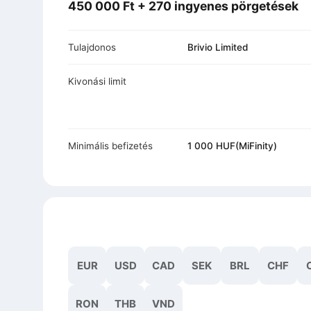
450 000 Ft + 270 ingyenes pörgetések
Tulajdonos
Brivio Limited
Kivonási limit
Minimális befizetés
1 000 HUF(MiFinity)
EUR
USD
CAD
SEK
BRL
CHF
RON
THB
VND