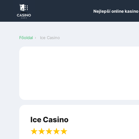
Nejlepší online kasino
Főoldal
›
Ice Casino
Ice Casino