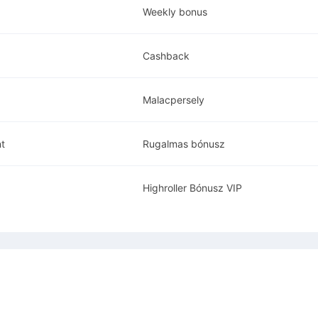
airól
Weekly bonus
Cashback
zzon fel a
élre
Malacpersely
Iratkozz fel
t
Rugalmas bónusz
m, hogy az űrlap
l elfogadom az Általános
Feltételeket, és tudomásul
0najlepszekasyna.pl
Highroller Bónusz VIP
zemélyes adatok
ára vonatkozó szabályzatát.