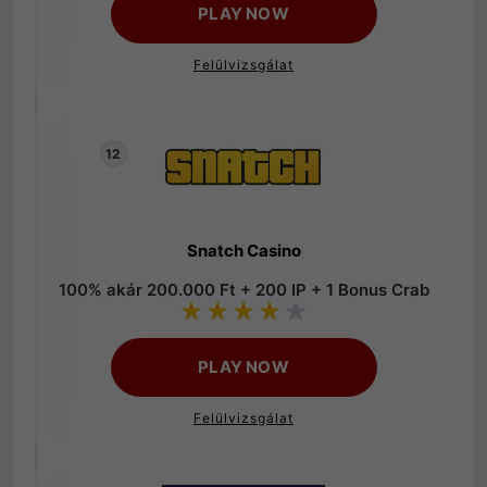
PLAY NOW
Felülvizsgálat
12
Snatch Casino
100% akár 200.000 Ft + 200 IP + 1 Bonus Crab
PLAY NOW
Felülvizsgálat