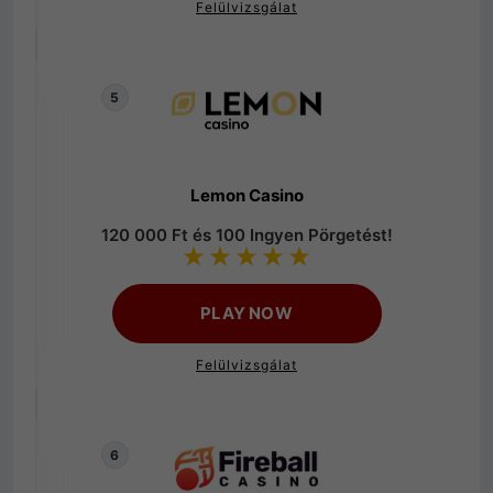
Felülvizsgálat
5
Lemon Casino
120 000 Ft és 100 Ingyen Pörgetést!
PLAY NOW
Felülvizsgálat
6