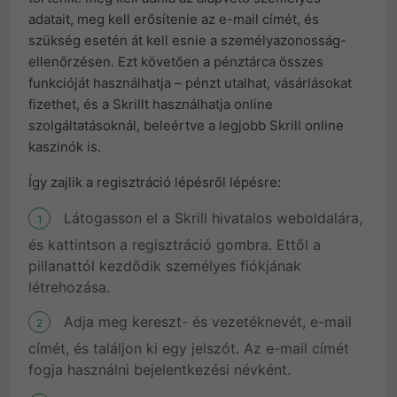
adatait, meg kell erősítenie az e-mail címét, és
szükség esetén át kell esnie a személyazonosság-
ellenőrzésen. Ezt követően a pénztárca összes
funkcióját használhatja – pénzt utalhat, vásárlásokat
fizethet, és a Skrillt használhatja online
szolgáltatásoknál, beleértve a legjobb Skrill online
kaszinók is.
Így zajlik a regisztráció lépésről lépésre:
Látogasson el a Skrill hivatalos weboldalára,
és kattintson a regisztráció gombra. Ettől a
pillanattól kezdődik személyes fiókjának
létrehozása.
Adja meg kereszt- és vezetéknevét, e-mail
címét, és találjon ki egy jelszót. Az e-mail címét
fogja használni bejelentkezési névként.