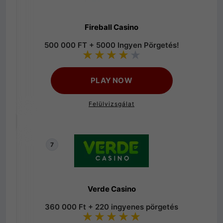
Fireball Casino
500 000 FT + 5000 Ingyen Pörgetés!
PLAY NOW
Felülvizsgálat
7
Verde Casino
360 000 Ft + 220 ingyenes pörgetés