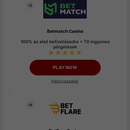
13
Betmatch Casino
100% az első befizetésedre + 70 ingyenes
pörgetések
PLAY NOW
Felülvizsgálat
14