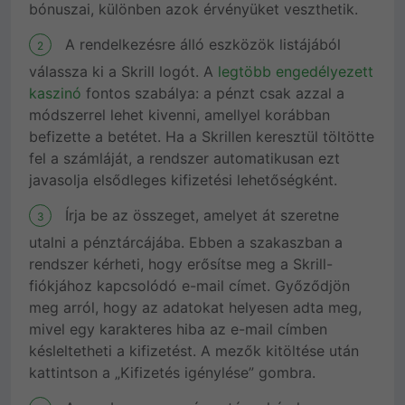
bónuszai, különben azok érvényüket veszthetik.
A rendelkezésre álló eszközök listájából
válassza ki a Skrill logót. A
legtöbb engedélyezett
kaszinó
fontos szabálya: a pénzt csak azzal a
módszerrel lehet kivenni, amellyel korábban
befizette a betétet. Ha a Skrillen keresztül töltötte
fel a számláját, a rendszer automatikusan ezt
javasolja elsődleges kifizetési lehetőségként.
Írja be az összeget, amelyet át szeretne
utalni a pénztárcájába. Ebben a szakaszban a
rendszer kérheti, hogy erősítse meg a Skrill-
fiókjához kapcsolódó e-mail címet. Győződjön
meg arról, hogy az adatokat helyesen adta meg,
mivel egy karakteres hiba az e-mail címben
késleltetheti a kifizetést. A mezők kitöltése után
kattintson a „Kifizetés igénylése” gombra.