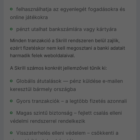
felhasználhatja az egyenlegét fogadásokra és
online játékokra
pénzt utalhat bankszámlára vagy kártyára
Minden tranzakció a Skrill rendszeren belül zajlik,
ezért fizetéskor nem kell megosztani a banki adatait
harmadik felek weboldalaival.
A Skrill számos konkrét jellemzővel tűnik ki:
Globális átutalások — pénz küldése e-mailen
keresztül bármely országba
Gyors tranzakciók – a legtöbb fizetés azonnali
Magas szintű biztonság – fejlett csalás elleni
védelmi rendszerrel rendelkezik
Visszaterhelés elleni védelem – csökkenti a