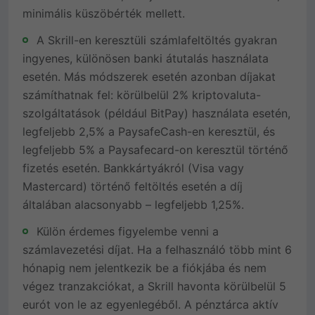
minimális küszöbérték mellett.
A Skrill-en keresztüli számlafeltöltés gyakran
ingyenes, különösen banki átutalás használata
esetén. Más módszerek esetén azonban díjakat
számíthatnak fel: körülbelül 2% kriptovaluta-
szolgáltatások (például BitPay) használata esetén,
legfeljebb 2,5% a PaysafeCash-en keresztül, és
legfeljebb 5% a Paysafecard-on keresztül történő
fizetés esetén. Bankkártyákról (Visa vagy
Mastercard) történő feltöltés esetén a díj
általában alacsonyabb – legfeljebb 1,25%.
Külön érdemes figyelembe venni a
számlavezetési díjat. Ha a felhasználó több mint 6
hónapig nem jelentkezik be a fiókjába és nem
végez tranzakciókat, a Skrill havonta körülbelül 5
eurót von le az egyenlegéből. A pénztárca aktív