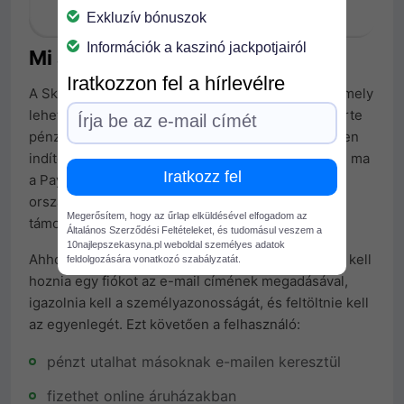
Felülvizsgálat
Exkluzív bónuszok
Információk a kaszinó jackpotjairól
Mi az a Skrill?
Iratkozzon fel a hírlevélre
A Skrill egy nemzetközi elektronikus pénztárca, amely
lehetővé teszi, hogy e-mail segítségével világszerte
pénzt küldjön és fogadjon. A szolgáltatást 2001-ben
indították el (eredetileg Moneybookers néven), és ma
Iratkozz fel
a Paysafe Group tulajdonában van. Több mint 200
országban működik, és több mint 40 pénznemet
Megerősítem, hogy az űrlap elküldésével elfogadom az
támogat, beleértve a magyar forintot is.
Általános Szerződési Feltételeket, és tudomásul veszem a
10najlepszekasyna.pl weboldal személyes adatok
Ahhoz, hogy elkezdhesse használni a Skrillt, létre kell
feldolgozására vonatkozó szabályzatát.
hoznia egy fiókot az e-mail címének megadásával,
igazolnia kell a személyazonosságát, és feltöltnie kell
az egyenlegét. Ezt követően a felhasználó:
pénzt utalhat másoknak e-mailen keresztül
fizethet online áruházakban