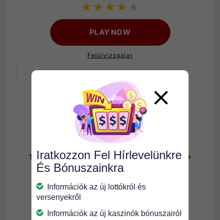
PLAY NOW
Felülvizsgálat
19
20bet Casino
Iratkozzon Fel Hírlevelünkre
100% až akár 40,000 HUF 1 BÓNUSZJÁTÉK +
És Bónuszainkra
120 Ingyenes pörgetések
Információk az új lottókról és
versenyekről
PLAY NOW
Információk az új kaszinók bónuszairól